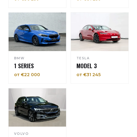
BMW
TESLA
1 SERIES
MODEL 3
от €22 000
от €31 245
VOLVO