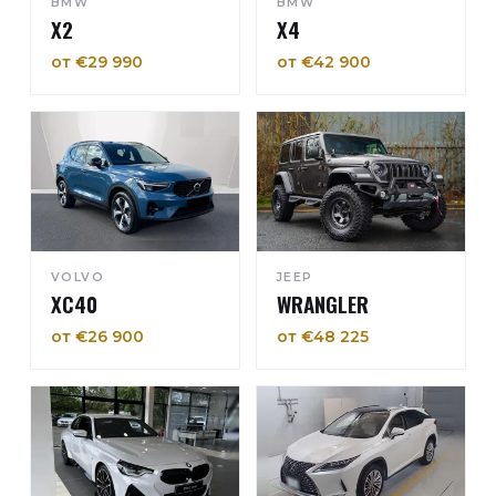
BMW
BMW
X2
X4
от €29 990
от €42 900
VOLVO
JEEP
XC40
WRANGLER
от €26 900
от €48 225