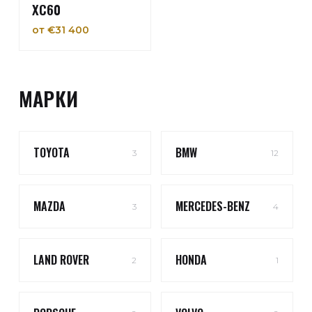
XC60
от €31 400
МАРКИ
TOYOTA
BMW
3
12
MAZDA
MERCEDES-BENZ
3
4
LAND ROVER
HONDA
2
1