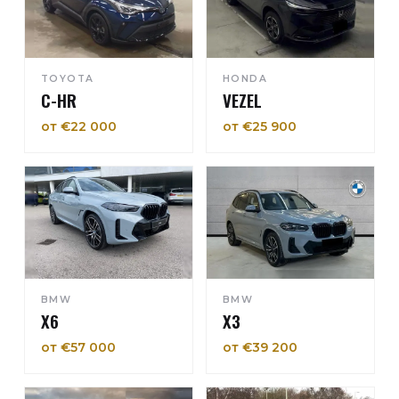
TOYOTA
HONDA
C-HR
VEZEL
от €22 000
от €25 900
BMW
BMW
X6
X3
от €57 000
от €39 200