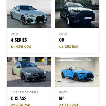
BMW
AUDI
4 SERIES
Q8
от €38 000
от €52 500
MERCEDES-BENZ
BMW
C CLASS
M4
от €36 250
от €81 250