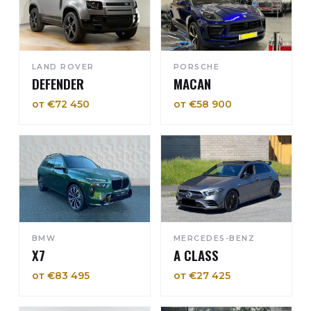
LAND ROVER
PORSCHE
DEFENDER
MACAN
от €72 450
от €58 900
BMW
MERCEDES-BENZ
X7
A CLASS
от €83 495
от €27 425