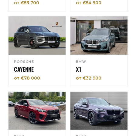
от €53 700
от €54 900
PORSCHE
BMW
CAYENNE
X1
от €78 000
от €32 900