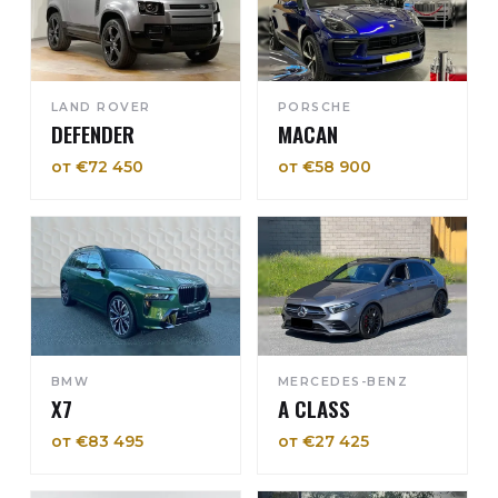
LAND ROVER
PORSCHE
DEFENDER
MACAN
от €72 450
от €58 900
BMW
MERCEDES-BENZ
X7
A CLASS
от €83 495
от €27 425