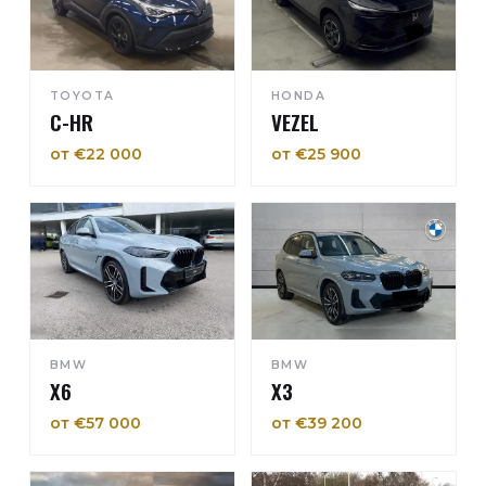
TOYOTA
HONDA
C-HR
VEZEL
от €22 000
от €25 900
BMW
BMW
X6
X3
от €57 000
от €39 200