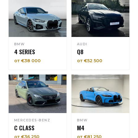
BMW
AUDI
4 SERIES
Q8
от €38 000
от €52 500
MERCEDES-BENZ
BMW
C CLASS
M4
от €36 250
от €81 250