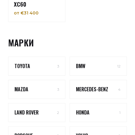
XC60
от €31 400
МАРКИ
TOYOTA
BMW
3
12
MAZDA
MERCEDES-BENZ
3
4
LAND ROVER
HONDA
2
1