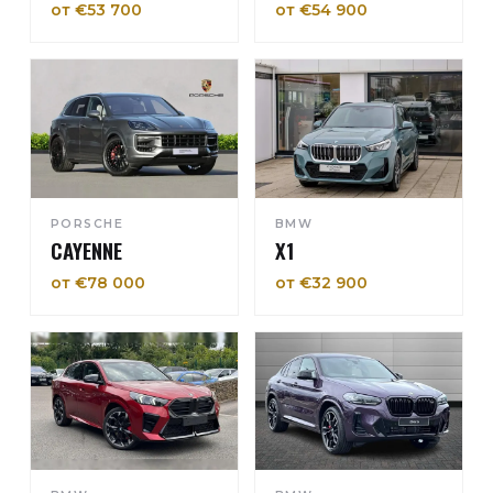
от €53 700
от €54 900
PORSCHE
BMW
CAYENNE
X1
от €78 000
от €32 900