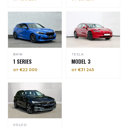
BMW
TESLA
1 SERIES
MODEL 3
от €22 000
от €31 245
VOLVO