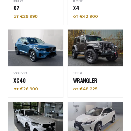
BMW
BMW
X2
X4
от €29 990
от €42 900
VOLVO
JEEP
XC40
WRANGLER
от €26 900
от €48 225