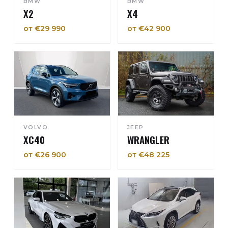
BMW
BMW
X2
X4
от €29 990
от €42 900
VOLVO
JEEP
XC40
WRANGLER
от €26 900
от €48 225