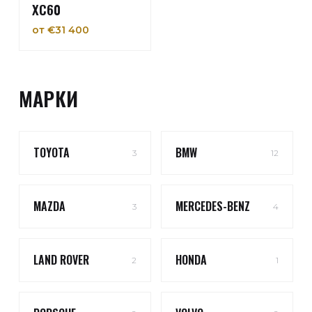
XC60
от €31 400
МАРКИ
TOYOTA
BMW
3
12
MAZDA
MERCEDES-BENZ
3
4
LAND ROVER
HONDA
2
1