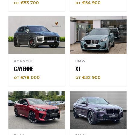
от €53 700
от €54 900
PORSCHE
BMW
CAYENNE
X1
от €78 000
от €32 900