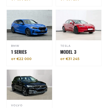
BMW
TESLA
1 SERIES
MODEL 3
от €22 000
от €31 245
VOLVO