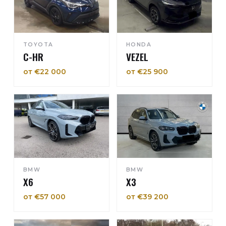
TOYOTA
HONDA
C-HR
VEZEL
от €22 000
от €25 900
BMW
BMW
X6
X3
от €57 000
от €39 200