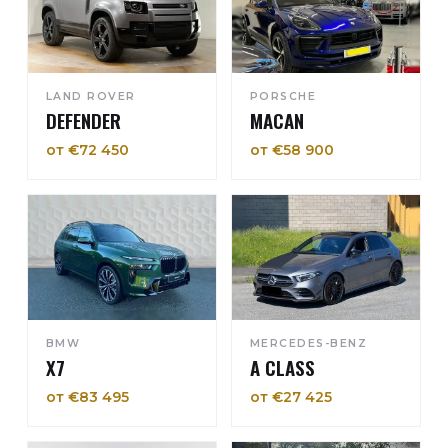
LAND ROVER
PORSCHE
DEFENDER
MACAN
от €72 450
от €58 900
BMW
MERCEDES-BENZ
X7
A CLASS
от €83 495
от €27 425