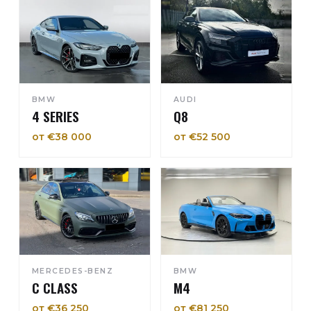
BMW
AUDI
4 SERIES
Q8
от €38 000
от €52 500
MERCEDES-BENZ
BMW
C CLASS
M4
от €36 250
от €81 250